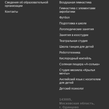
Cведения об образовательной
Воздушная гимнастика
организации
Гимнастика с элементами
Контакты
акробатики
Футбол
Подготовка к школе
Логопедические занятия
Занятия в изостудии
Театральная студия
Школа танцев для детей
Робототехника
Кислородный коктейль
Соляная пещера «А-солька»
Студия мюзикла «Крылья
мечты»
Английский язык с носителем
для детей
Детский психолог
143005,
Московская область,
г. Одинцово